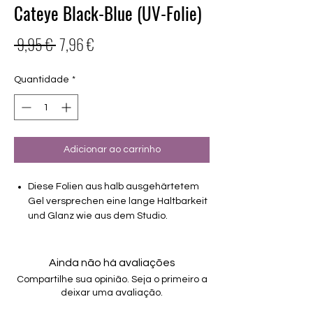
Cateye Black-Blue (UV-Folie)
Preço
Preço
 9,95 € 
7,96 €
normal
promocional
Quantidade
*
Adicionar ao carrinho
Diese Folien aus halb ausgehärtetem
Gel versprechen eine lange Haltbarkeit
und Glanz wie aus dem Studio.
Haltbarkeit 3-4 Wochen ohne Macken
brauchen keinen Unter- oder Überlack
Ainda não há avaliações
müssen unter der Lampe ausgehärtet
Compartilhe sua opinião. Seja o primeiro a
werden
deixar uma avaliação.
verwendbar für Hände und Füsse