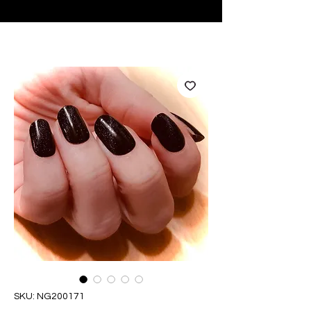
♥ Usando
IOSS
- Sem taxas de importação
SKU: NG200171