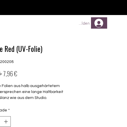
Comprar
Comprar
Mehr
Anmelden
e Red (UV-Folie)
G200208
Preço
Preço
 
7,96 €
normal
promocional
e Folien aus halb ausgehärtetem
ersprechen eine lange Haltbarkeit
Glanz wie aus dem Studio.
t semitransparent
dade
*
barkeit 3-4 Wochen ohne Macken
chen keinen Unter- oder Überlack