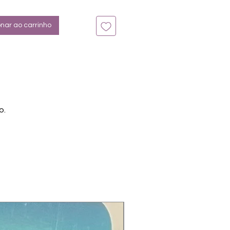
en unter der Lampe ausgehärtet
en
endbar für Hände und Füsse
onar ao carrinho
lien von unterschiedlicher Grösse
ernung mittels Stäbchenmethode
in Öl oder Nagellackentferner
nktes Hufstäbchen darunter und
 wieder hin und her fahren)
e, Rot, Cateye
tsstoffe:
o.
crylic Acid, Acrylates Copolymer,
rine Propoxylate Triacrylate,
opylthioxanthone.
eise enthalten:
Red No. 6 Barium Lake, D&C Red
 Calcium Lake, FD&C Yellow No. 5
nium Lake, D&C Yellow No. 10,
Blue No. 1, Black Iron Oxide,
ium Dioxide, Aluminium Powder,
th Oxychloride, Mica,
tylphenoxy, Epoxy Resin,