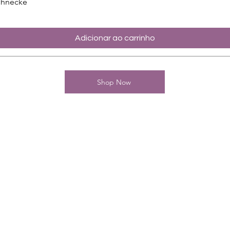
chnecke
Adicionar ao carrinho
Shop Now
Kontakt
Charming-Nails
Thomas Stanelle
Im Seefeld 17
D-63667 Nidda