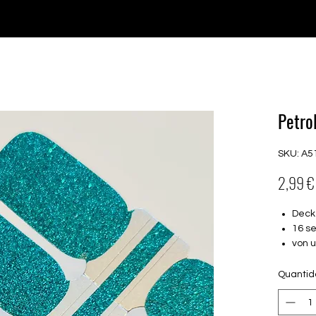
♥ Usando
IOSS
- Sem taxas de importação
Comprar
Comprar
Comprar
Comprar
Petrol
SKU: A5
2,99 €
Decke
16 s
von 
16.5
Für a
Quanti
Halte
Farbe