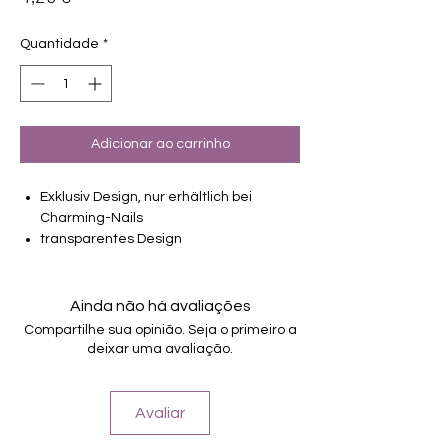
Quantidade
*
Adicionar ao carrinho
Exklusiv Design, nur erhältlich bei
Charming-Nails
transparentes Design
16 selbstklebende Nagelfolien
von unterschiedlicher Grösse (8.4mm –
16.5mm)
Ainda não há avaliações
Für alle Nägel geeignet
Compartilhe sua opinião. Seja o primeiro a
Halten bis zu 14 Tage
deixar uma avaliação.
Farbe: Silber, Glitter
Avaliar