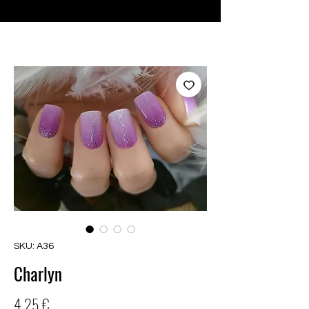
♥ Usando
IOSS
- Sem taxas de importação
SKU: A36
Charlyn
Preço
4,25 €