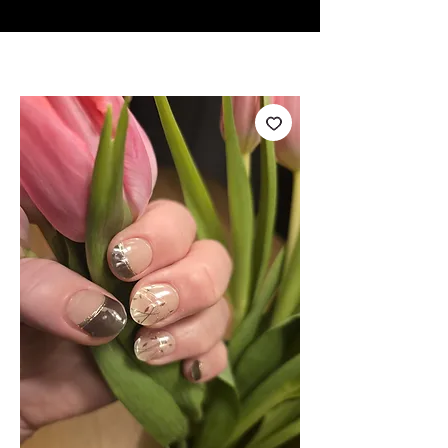
♥ Usando
IOSS
- Sem taxas de importação