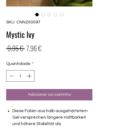
SKU: CNN200097
Mystic Ivy
Preço
Preço
 9,95 € 
7,96 €
normal
promocional
Quantidade
*
Adicionar ao carrinho
Diese Folien aus halb ausgehärtetem
Gel versprechen längere Haltbarkeit
und höhere Stabilität als
Nagellackfolien.