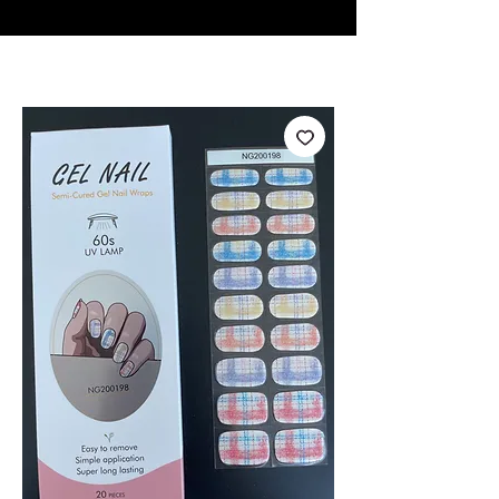
♥ Usando
IOSS
- Sem taxas de importação