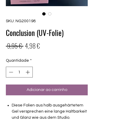
SKU: NG200198
Conclusion (UV-Folie)
Preço
Preço
 9,95 € 
4,98 €
normal
promocional
Quantidade
*
Adicionar ao carrinho
Diese Folien aus halb ausgehärtetem
Gel versprechen eine lange Haltbarkeit
und Glanz wie aus dem Studio.
Deckendes Design