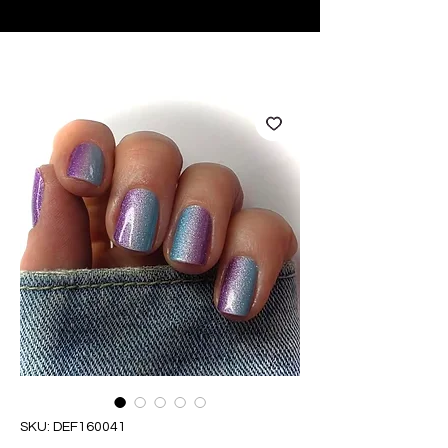
♥ Usando
IOSS
- Sem taxas de importação
SKU: DEF160041