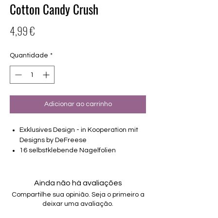
Cotton Candy Crush
Preço
4,99 €
Quantidade
*
Adicionar ao carrinho
Exklusives Design - in Kooperation mit
Designs by DeFreese
16 selbstklebende Nagelfolien
von unterschiedlicher Grösse (8.4mm –
16.5mm)
Für alle Nägel geeignet
Ainda não há avaliações
Halten bis zu 14 Tage
Compartilhe sua opinião. Seja o primeiro a
Farbe:Blau-Lila-Ombre, Glitter, matt-
deixar uma avaliação.
sparkle