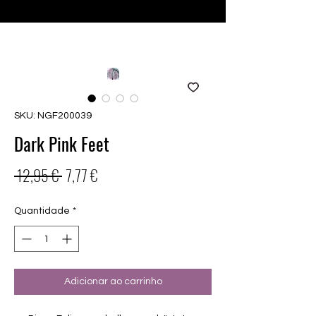
♥ Usando
IOSS
- Sem taxas de importação
SKU: NGF200039
Dark Pink Feet
Preço
Preço
 12,95 € 
7,77 €
normal
promocional
Quantidade
*
Adicionar ao carrinho