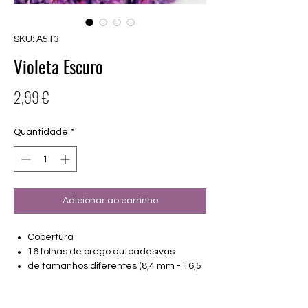
SKU: A513
Violeta Escuro
Preço
2,99 €
Quantidade
*
Adicionar ao carrinho
Cobertura
16 folhas de prego autoadesivas
de tamanhos diferentes (8,4 mm - 16,5
mm)
Adequado para todas as unhas