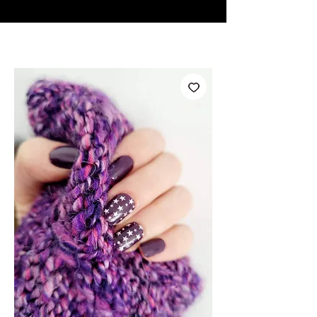
♥ Usando
IOSS
- Sem taxas de importação