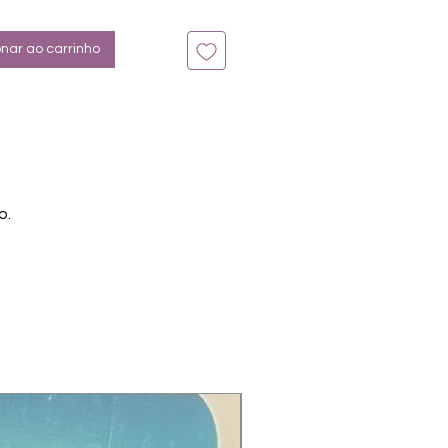
n bis zu 14 Tage
onar ao carrinho
o.