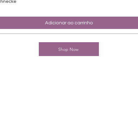
chnecke
Adicionar ao carrinho
Shop Now
Kontakt
Charming-Nails
Thomas Stanelle
Im Seefeld 17
D-63667 Nidda