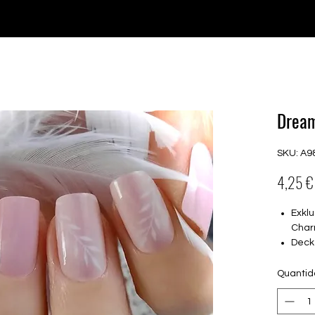
♥ Usando
IOSS
- Sem taxas de importação
Comprar
Comprar
Comprar
Comprar
Drea
SKU: A9
4,25 €
Exklu
Char
Deck
16 s
von 
Quanti
16.5
Für a