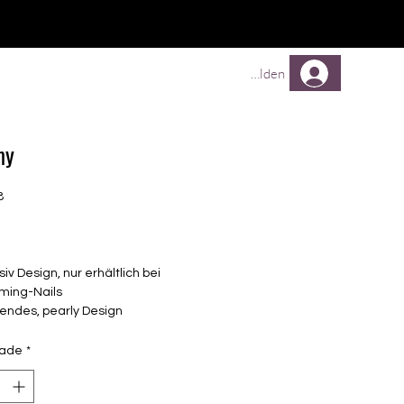
Comprar
Comprar
Mehr
Anmelden
my
8
Preço
siv Design, nur erhältlich bei
ming-Nails
endes, pearly Design
elbstklebende Nagelfolien
unterschiedlicher Grösse (8.4mm –
dade
*
mm)
lle Nägel geeignet