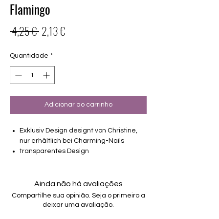
Flamingo
Preço
Preço
 4,25 € 
2,13 €
normal
promocional
Quantidade
*
Adicionar ao carrinho
Exklusiv Design designt von Christine,
nur erhältlich bei Charming-Nails
transparentes Design
16 selbstklebende Nagelfolien
von unterschiedlicher Grösse (8.4mm –
16.5mm)
Ainda não há avaliações
Für alle Nägel geeignet
Compartilhe sua opinião. Seja o primeiro a
Halten bis zu 14 Tage
deixar uma avaliação.
Farbe: Coral-Lila, Overlay,