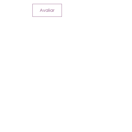
Glittersprinkles
Avaliar