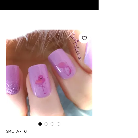
♥ Usando
IOSS
- Sem taxas de importação
SKU: A716