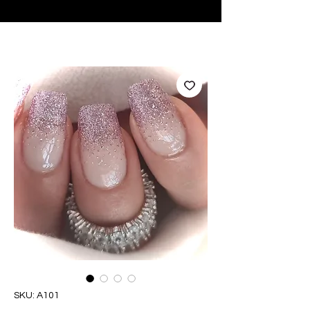
♥ Usando
IOSS
- Sem taxas de importação
SKU: A101