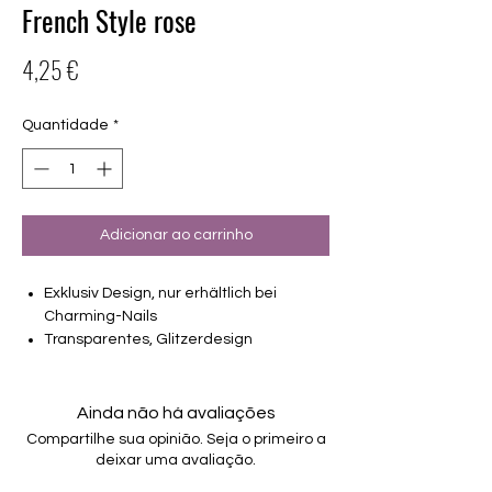
French Style rose
Preço
4,25 €
Quantidade
*
Adicionar ao carrinho
Exklusiv Design, nur erhältlich bei
Charming-Nails
Transparentes, Glitzerdesign
16 selbstklebende Nagelfolien
von unterschiedlicher Grösse (8.4mm –
16.5mm)
Ainda não há avaliações
Für alle Nägel geeignet
Compartilhe sua opinião. Seja o primeiro a
Halten bis zu 14 Tage
deixar uma avaliação.
Farbe: Rose, French, Glitter