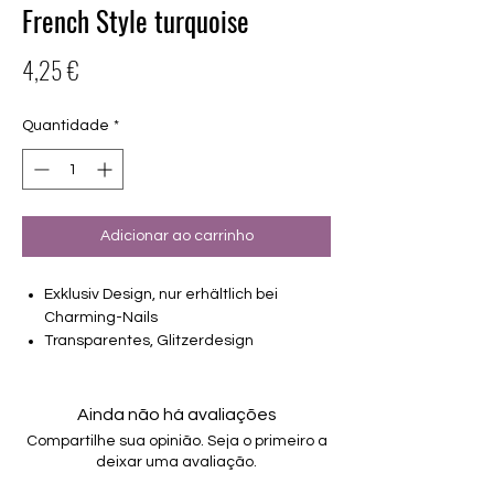
French Style turquoise
Preço
4,25 €
Quantidade
*
Adicionar ao carrinho
Exklusiv Design, nur erhältlich bei
Charming-Nails
Transparentes, Glitzerdesign
16 selbstklebende Nagelfolien
von unterschiedlicher Grösse (8.4mm –
16.5mm)
Ainda não há avaliações
Für alle Nägel geeignet
Compartilhe sua opinião. Seja o primeiro a
Halten bis zu 14 Tage
deixar uma avaliação.
Farbe: Türkis, blau, French, Glitter