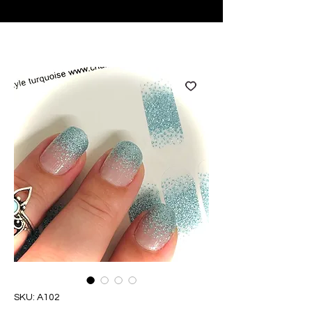
♥ Usando
IOSS
- Sem taxas de importação
SKU: A102