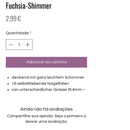
Fuchsia-Shimmer
Preço
2,99 €
Quantidade
*
Adicionar ao carrinho
deckend mit ganz leichtem Schimmer
16 selbstklebende Nagelfolien
von unterschiedlicher Grösse (8.4mm –
16.5mm)
Für alle Nägel geeignet
Halten bis zu 14 Tage
Ainda não há avaliações
Farbe: Fuchsia, Pink, leichter Schimmer
Compartilhe sua opinião. Seja o primeiro a
deixar uma avaliação.