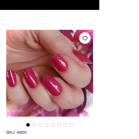
♥ Usando
IOSS
- Sem taxas de importação
SKU: A600