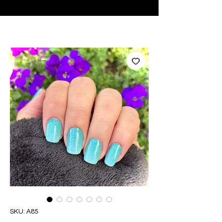
♥ Usando
IOSS
- Sem taxas de importação
SKU: A85