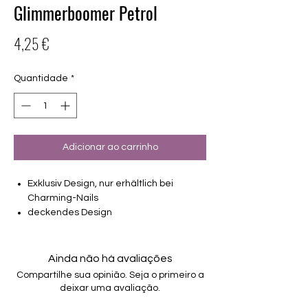
Glimmerboomer Petrol
Preço
4,25 €
Quantidade
*
Adicionar ao carrinho
Exklusiv Design, nur erhältlich bei
Charming-Nails
deckendes Design
16 selbstklebende Nagelfolien
von unterschiedlicher Grösse (8.4mm –
16.5mm)
Ainda não há avaliações
Für alle Nägel geeignet
Compartilhe sua opinião. Seja o primeiro a
Halten bis zu 14 Tage
deixar uma avaliação.
Farbe: Petrol-Ombre, Glitter