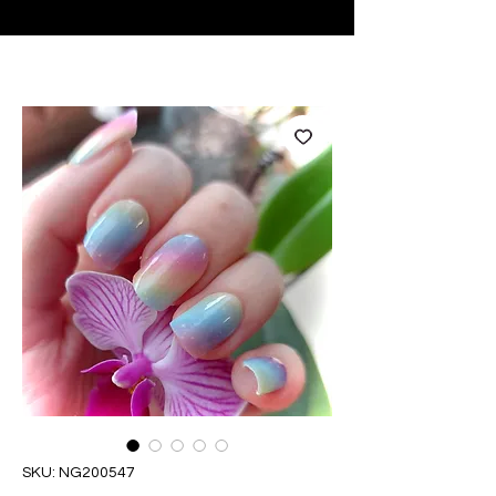
♥ Usando
IOSS
- Sem taxas de importação
SKU: NG200547