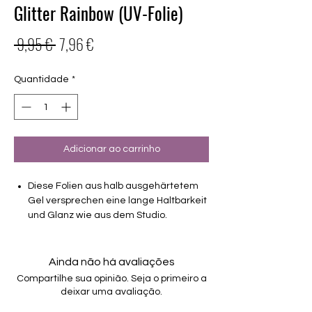
Glitter Rainbow (UV-Folie)
Preço
Preço
 9,95 € 
7,96 €
normal
promocional
Quantidade
*
Adicionar ao carrinho
Diese Folien aus halb ausgehärtetem
Gel versprechen eine lange Haltbarkeit
und Glanz wie aus dem Studio.
deckend
Haltbarkeit 3-4 Wochen ohne Macken
Ainda não há avaliações
brauchen keinen Unter- oder Überlack
Compartilhe sua opinião. Seja o primeiro a
müssen unter der Lampe ausgehärtet
deixar uma avaliação.
werden