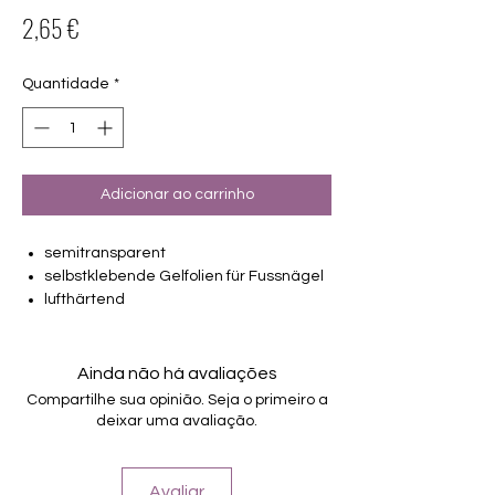
Preço
2,65 €
Quantidade
*
Adicionar ao carrinho
semitransparent
selbstklebende Gelfolien für Fussnägel
lufthärtend
2 Pediküren machbar
von unterschiedlicher Grösse (6mm –
17.5mm)
Ainda não há avaliações
Halten bis zu 14 Tage
Compartilhe sua opinião. Seja o primeiro a
Farbe:braun, gold
deixar uma avaliação.
Avaliar