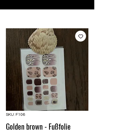
♥ Usando
IOSS
- Sem taxas de importação
SKU: F106
Golden brown - Fußfolie