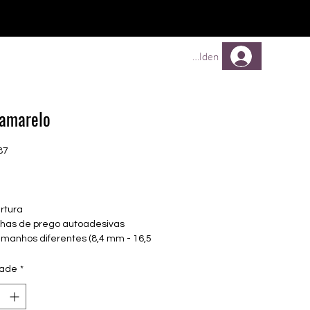
Comprar
Comprar
Mehr
Anmelden
amarelo
87
Preço
rtura
olhas de prego autoadesivas
amanhos diferentes (8,4 mm - 16,5
uado para todas as unhas
dade
*
nta até 14 dias