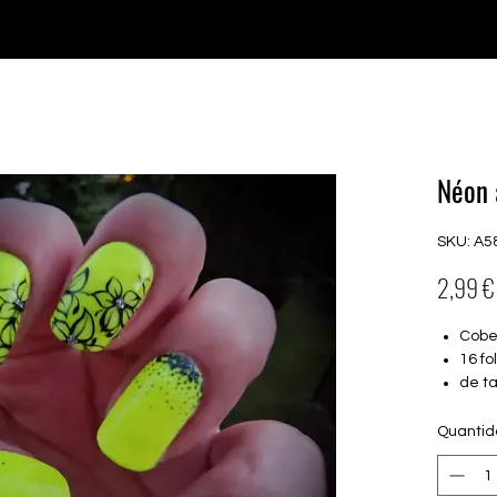
♥ Usando
IOSS
- Sem taxas de importação
Comprar
Comprar
Comprar
Comprar
Néon 
SKU: A5
2,99 €
Cobe
16 f
de t
mm)
Adeq
Quanti
Ague