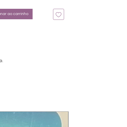
onar ao carrinho
o.