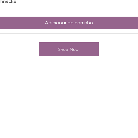
chnecke
Adicionar ao carrinho
Shop Now
Kontakt
Charming-Nails
Thomas Stanelle
Im Seefeld 17
D-63667 Nidda