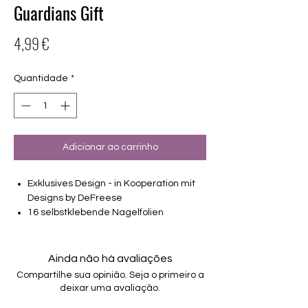
Guardians Gift
Preço
4,99 €
Quantidade
*
Adicionar ao carrinho
Exklusives Design - in Kooperation mit
Designs by DeFreese
16 selbstklebende Nagelfolien
von unterschiedlicher Grösse (8.4mm –
16.5mm)
Für alle Nägel geeignet
Ainda não há avaliações
Halten bis zu 14 Tage
Compartilhe sua opinião. Seja o primeiro a
Farbe: Transparent, Bunt, Overlay
deixar uma avaliação.
Tragefoto zeigt Kombination mit Fineline