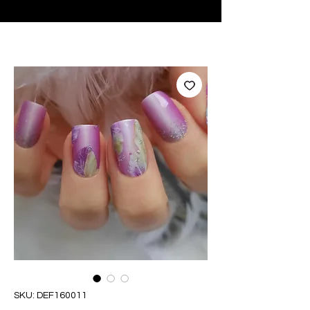
♥ Usando
IOSS
- Sem taxas de importação
SKU: DEF160011