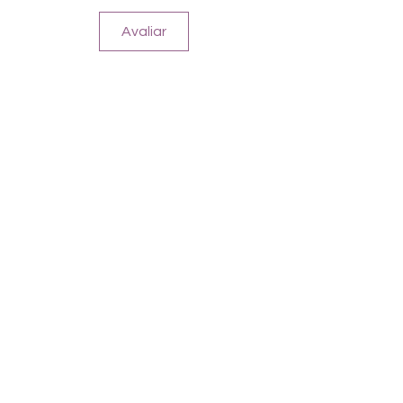
Neon Violet und Magically Holo
Avaliar