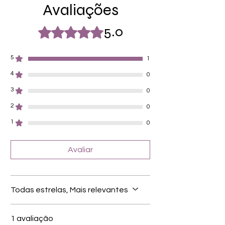
Avaliações
von unterschiedlicher Grösse (8.4mm –
16.5mm)
Für alle Nägel geeignet
5.0
Rated 5 out of 5 stars.
Halten bis zu 14 Tage
Farbe: Weiß, Silbermetallic, Overlay
5
1
4
0
3
0
2
0
1
0
Avaliar
Todas estrelas, Mais relevantes
1 avaliação