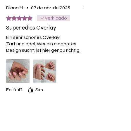
Diana M.
•
07 de abr. de 2025
Rated 5 out of 5 stars.
Verificado
Super edles Overlay
Ein sehr schönes Overlay!
Zart und edel. Wer ein elegantes
Design sucht, ist hier genau richtig.
Foi útil?
Sim