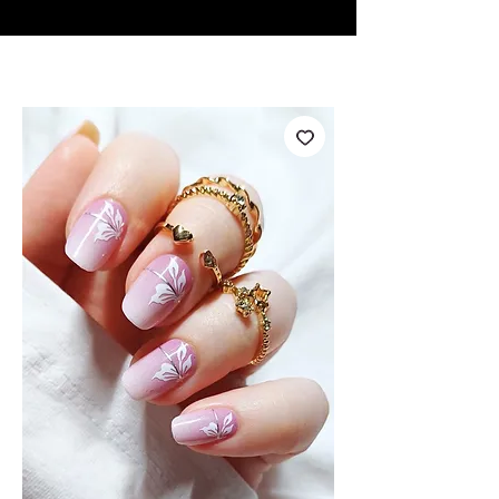
♥ Usando
IOSS
- Sem taxas de importação