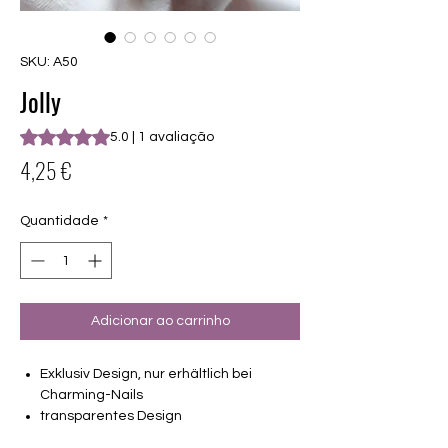
SKU: A50
Jolly
A classificação é 5.0 de 5 estrelas com base em 1 avaliação
5.0 | 1 avaliação
Preço
4,25 €
Quantidade
*
Adicionar ao carrinho
Exklusiv Design, nur erhältlich bei
Charming-Nails
transparentes Design
16 selbstklebende Nagelfolien