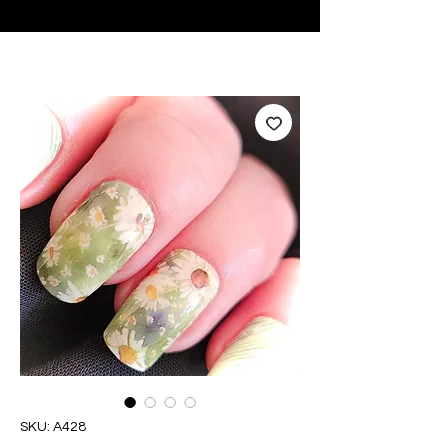
♥ Usando
IOSS
- Sem taxas de importação
SKU: A428