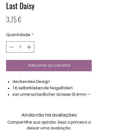
Last Daisy
Preço
3,75 €
Quantidade
*
Adicionar ao carrinho
deckendes Design
16 selbstklebende Nagelfolien
von unterschiedlicher Grösse (8.4mm –
16.5mm)
Für alle Nägel geeignet
Halten bis zu 14 Tage
Ainda não há avaliações
Farbe: Grün, Weiß
Compartilhe sua opinião. Seja o primeiro a
deixar uma avaliação.