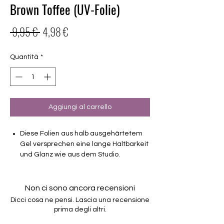
Brown Toffee (UV-Folie)
Prezzo
Prezzo
 9,95 € 
4,98 €
regolare
scontato
Quantità
*
Aggiungi al carrello
Diese Folien aus halb ausgehärtetem
Gel versprechen eine lange Haltbarkeit
und Glanz wie aus dem Studio.
Haltbarkeit 3-4 Wochen ohne Macken
brauchen keinen Unter- oder Überlack
Non ci sono ancora recensioni
müssen unter der Lampe ausgehärtet
Dicci cosa ne pensi. Lascia una recensione
werden
prima degli altri.
verwendbar für Hände und Füsse