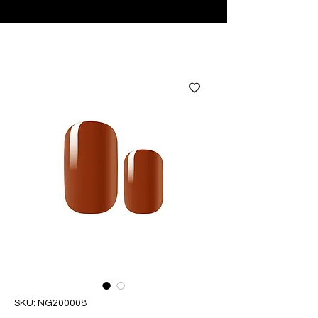
♥ Utilizzo di
IOSS
- Nessuna spesa di importazione
SKU: NG200008