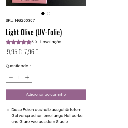
SKU: NG200307
Light Olive (UV-Folie)
A classificação é 5.0 de 5 estrelas com base em 1 avaliação
5.0 | 1 avaliação
Preço
Preço
 9,95 € 
7,96 €
normal
promocional
Quantidade
*
Adicionar ao carrinho
Diese Folien aus halb ausgehärtetem
Gel versprechen eine lange Haltbarkeit
und Glanz wie aus dem Studio.