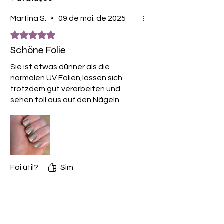
FD&C Blue No. 1, Black Iron Oxide,
Titanium Dioxide, Aluminium Powder,
Martina S.
•
09 de mai. de 2025
Bismuth Oxychloride, Mica,
Rated 5 out of 5 stars.
Isobutylphenoxy, Epoxy Resin,
Schöne Folie
Polyethylene Terephthalate, Fragrance.
Sie ist etwas dünner als die
normalen UV Folien,lassen sich
trotzdem gut verarbeiten und
sehen toll aus auf den Nägeln.
Foi útil?
Sim