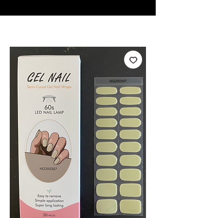
♥ Usando
IOSS
- Sem taxas de importação