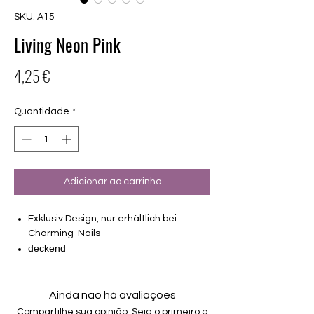
SKU: A15
Living Neon Pink
Preço
4,25 €
Quantidade
*
Adicionar ao carrinho
Exklusiv Design, nur erhältlich bei
Charming-Nails
deckend
16 selbstklebende Nagelfolien
von unterschiedlicher Grösse (8.4mm –
16.5mm)
Ainda não há avaliações
nur auf einem Träger, keine einzelnen
Compartilhe sua opinião. Seja o primeiro a