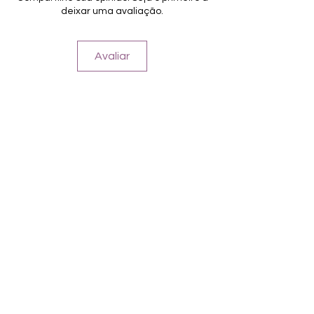
Schutzfolien mehr
deixar uma avaliação.
verbesserte Qualität
Für alle Nägel geeignet
Halten bis zu 14 Tage
Avaliar
Farbe: Pink-Weiß-Ombre