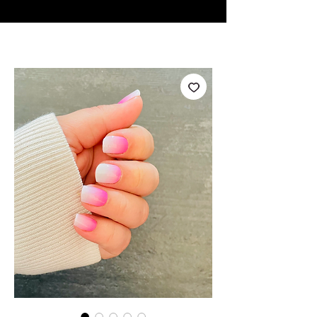
♥ Usando
IOSS
- Sem taxas de importação