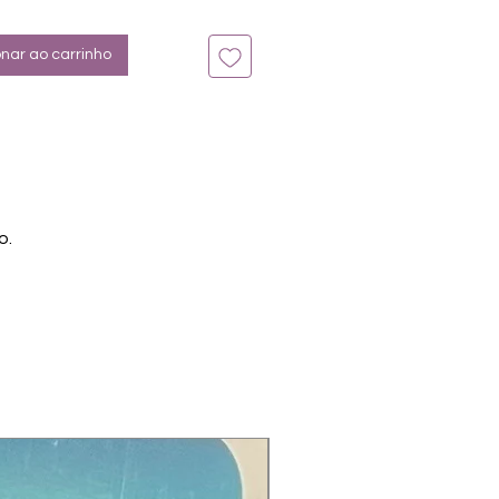
n bis zu 14 Tage
: Aubergine, Weinrot, Silberglitter
onar ao carrinho
o.