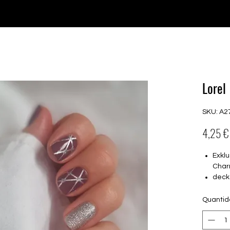
♥ Usando
IOSS
- Sem taxas de importação
Comprar
Comprar
Comprar
Comprar
Lorel
SKU: A2
4,25 €
Exklu
Char
deck
16 s
von 
Quanti
16.5
Für a