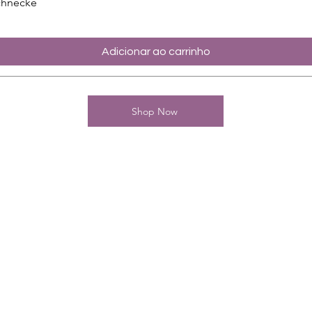
chnecke
Adicionar ao carrinho
Shop Now
Kontakt
Charming-Nails
Thomas Stanelle
Im Seefeld 17
D-63667 Nidda