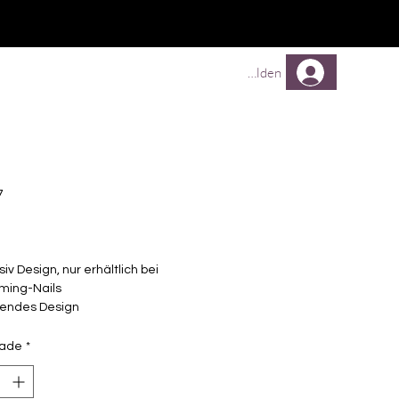
Comprar
Comprar
Mehr
Anmelden
7
Preço
siv Design, nur erhältlich bei
ming-Nails
endes Design
elbstklebende Nagelfolien
unterschiedlicher Grösse (8.4mm –
dade
*
mm)
lle Nägel geeignet