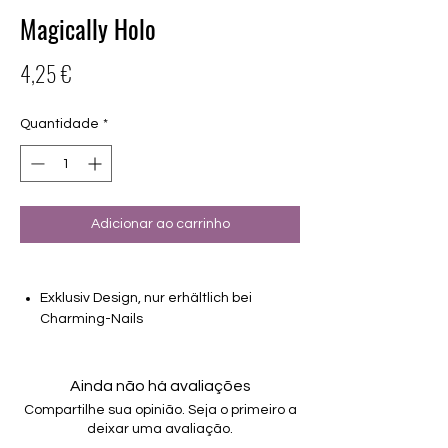
Magically Holo
Preço
4,25 €
Quantidade
*
Adicionar ao carrinho
Exklusiv Design, nur erhältlich bei
Charming-Nails
transparentes Design mit Hologlitzer
16 selbstklebende Nagelfolien
von unterschiedlicher Grösse (8.4mm –
Ainda não há avaliações
16.5mm)
Compartilhe sua opinião. Seja o primeiro a
Für alle Nägel geeignet
deixar uma avaliação.
Halten bis zu 14 Tage