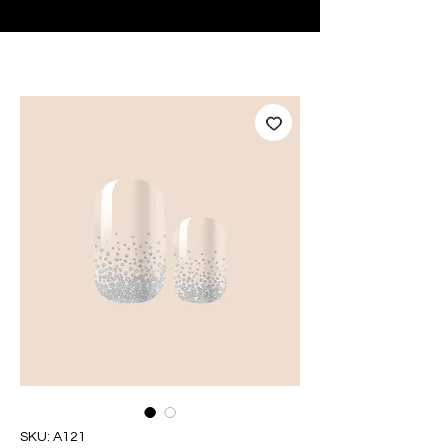
♥ Usando
IOSS
- Sem taxas de importação
SKU: A121