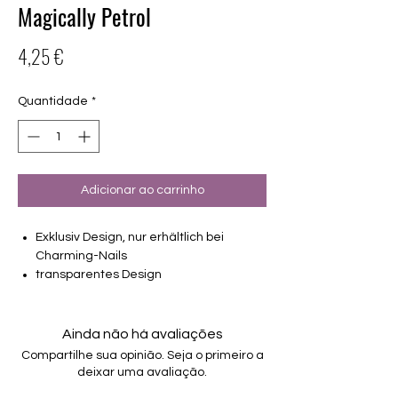
Magically Petrol
Preço
4,25 €
Quantidade
*
Adicionar ao carrinho
Exklusiv Design, nur erhältlich bei
Charming-Nails
transparentes Design
16 selbstklebende Nagelfolien
von unterschiedlicher Grösse (8.4mm –
16.5mm)
Ainda não há avaliações
Für alle Nägel geeignet
Compartilhe sua opinião. Seja o primeiro a
Halten bis zu 14 Tage
deixar uma avaliação.
Farbe: Petrol-Glitter, Overlay