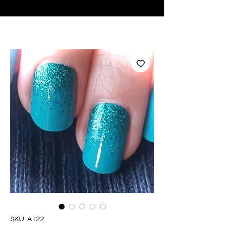
♥ Usando
IOSS
- Sem taxas de importação
SKU: A122