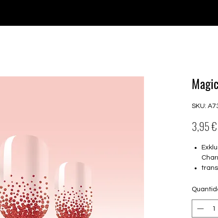
♥ Usando
IOSS
- Sem taxas de importação
Comprar
Comprar
Comprar
Comprar
Magic
SKU: A7
3,95 €
Exklu
Char
tran
16 s
von 
Quanti
16.5
Für a