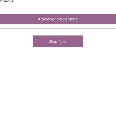
chnecke
Adicionar ao carrinho
Shop Now
Kontakt
Charming-Nails
Thomas Stanelle
Im Seefeld 17
D-63667 Nidda