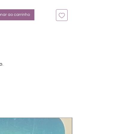
n bis zu 14 Tage
litter Rot
onar ao carrinho
o.