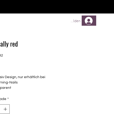
Comprar
Comprar
Mehr
Anmelden
ally red
32
Preço
siv Design, nur erhältlich bei
ming-Nails
sparent
elbstklebende Nagelfolien
unterschiedlicher Grösse (8.4mm –
dade
*
mm)
lle Nägel geeignet