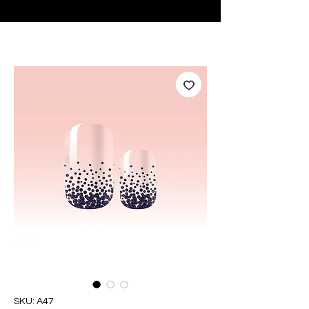
♥ Usando
IOSS
- Sem taxas de importação
SKU: A47