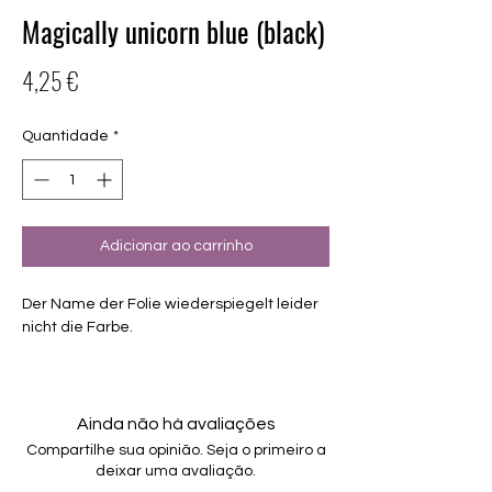
Magically unicorn blue (black)
Preço
4,25 €
Quantidade
*
Adicionar ao carrinho
Der Name der Folie wiederspiegelt leider
nicht die Farbe.
Exklusiv Design, nur erhältlich bei
Charming-Nails
transparentes Design, mit schwarzem
Ainda não há avaliações
Glitzer
Compartilhe sua opinião. Seja o primeiro a
16 selbstklebende Nagelfolien
deixar uma avaliação.
von unterschiedlicher Grösse (8.4mm –