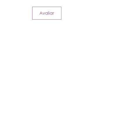
16.5mm)
Für alle Nägel geeignet
Avaliar
Halten bis zu 14 Tage
Farbe: Glitter, Schwarz-Blau