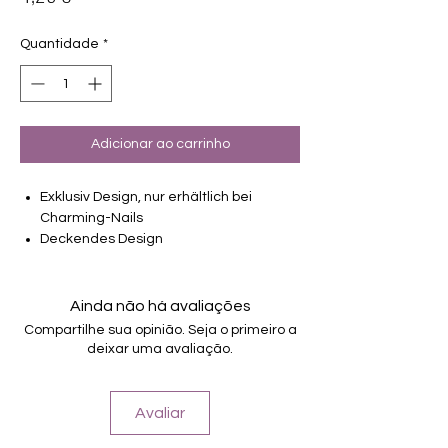
Quantidade
*
Adicionar ao carrinho
Exklusiv Design, nur erhältlich bei
Charming-Nails
Deckendes Design
16 selbstklebende Nagelfolien
von unterschiedlicher Grösse (8.4mm –
16.5mm)
Ainda não há avaliações
Für alle Nägel geeignet
Compartilhe sua opinião. Seja o primeiro a
Halten bis zu 14 Tage
deixar uma avaliação.
Farbe: Weiß, Zartgrün, Blumen
Avaliar