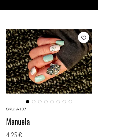
♥ Usando
IOSS
- Sem taxas de importação
SKU: A107
Manuela
Preço
4,25 €