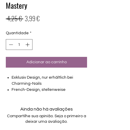
Mastery
Preço
Preço
 4,25 € 
3,99 €
normal
promocional
Quantidade
*
Adicionar ao carrinho
Exklusiv Design, nur erhältlich bei
Charming-Nails
French-Design, stellenweise
transparent mit Blumenelementen
16 selbstklebende Nagelfolien
von unterschiedlicher Grösse (8.4mm –
Ainda não há avaliações
16.5mm)
Compartilhe sua opinião. Seja o primeiro a
Für alle Nägel geeignet
deixar uma avaliação.
Halten bis zu 14 Tage