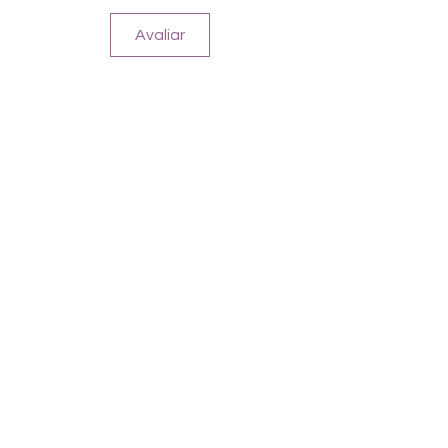
Farbe: Rosa, Weiß, French
Avaliar
Fotos zeigen teilweise Kombination mit
Glitter Rosie