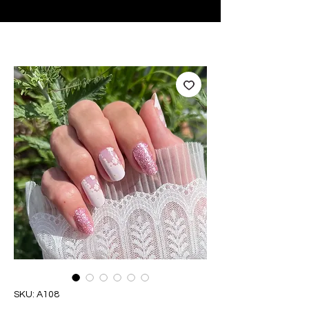
♥ Usando
IOSS
- Sem taxas de importação
SKU: A108