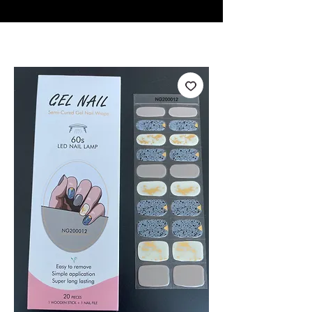
♥ Usando
IOSS
- Sem taxas de importação