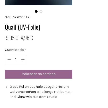
SKU: NG200012
Quail (UV-Folie)
Preço
Preço
 9,95 € 
4,98 €
normal
promocional
Quantidade
*
Adicionar ao carrinho
Diese Folien aus halb ausgehärtetem
Gel versprechen eine lange Haltbarkeit
und Glanz wie aus dem Studio.
Deckendes Design