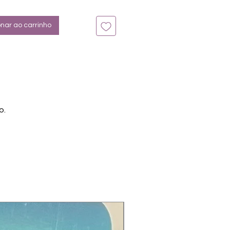
n bis zu 14 Tage
verlay, Metallic-Silber
onar ao carrinho
o.