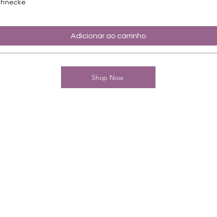
chnecke
Adicionar ao carrinho
Shop Now
Kontakt
Charming-Nails
Thomas Stanelle
Im Seefeld 17
D-63667 Nidda