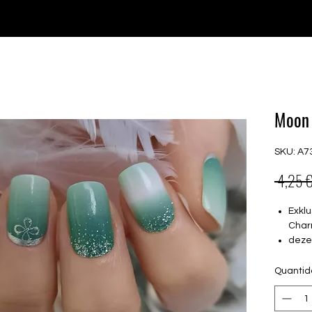
♥ Usando
IOSS
- Sem taxas de importação
Comprar
Comprar
Comprar
Comprar
Moon 
SKU: A7
 4,25 €
Exklu
Char
dezen
16 s
von 
Quanti
16.5
Für a