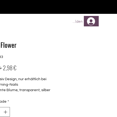
Comprar
Comprar
Mehr
Anmelden
Flower
33
Preço
Preço
 
2,98 €
normal
promocional
siv Design, nur erhältlich bei
ming-Nails
te Blume, transparent, silber
elbstklebende Nagelfolien
unterschiedlicher Grösse (8.4mm –
dade
*
mm)
lle Nägel geeignet