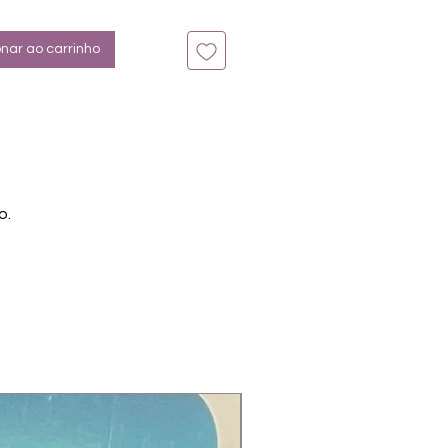
n bis zu 14 Tage
: Cream- Silber, Glitter
onar ao carrinho
o.