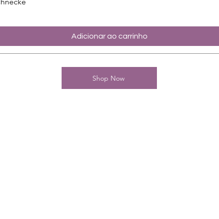
chnecke
Adicionar ao carrinho
Shop Now
Kontakt
Charming-Nails
Thomas Stanelle
Im Seefeld 17
D-63667 Nidda