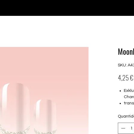
♥ Usando
IOSS
- Sem taxas de importação
Comprar
Comprar
Comprar
Comprar
Moonl
SKU: A4
4,25 €
Exklu
Char
tran
16 s
von 
Quanti
16.5
Für a