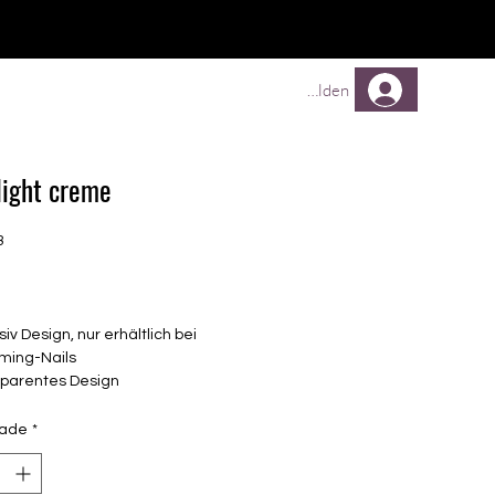
Comprar
Comprar
Mehr
Anmelden
ight creme
3
Preço
siv Design, nur erhältlich bei
ming-Nails
sparentes Design
elbstklebende Nagelfolien
unterschiedlicher Grösse (8.4mm –
dade
*
mm)
lle Nägel geeignet