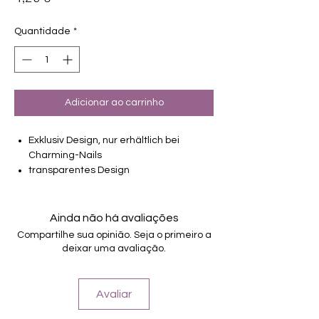
Quantidade
*
Adicionar ao carrinho
Exklusiv Design, nur erhältlich bei
Charming-Nails
transparentes Design
16 selbstklebende Nagelfolien
von unterschiedlicher Grösse (8.4mm –
16.5mm)
Ainda não há avaliações
Für alle Nägel geeignet
Compartilhe sua opinião. Seja o primeiro a
Halten bis zu 14 Tage
deixar uma avaliação.
Farbe: Lila, Violet, Glitter, Overlay
Avaliar