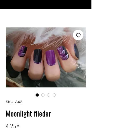
♥ Usando
IOSS
- Sem taxas de importação
SKU: A42
Moonlight flieder
Preço
4,25 €