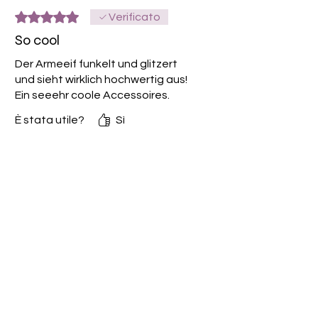
Valutazione 5 stelle su 5.
Verificato
So cool
Der Armeeif funkelt und glitzert
und sieht wirklich hochwertig aus!
Ein seeehr coole Accessoires.
È stata utile?
Sì