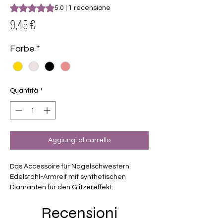
Sulla base di 1 recensione, la valutazione è 5.0 su cinque st
5.0 | 1 recensione
Prezzo
9,45 €
Farbe
*
Quantità
*
Aggiungi al carrello
Das Accessoire für Nagelschwestern.
Edelstahl-Armreif mit synthetischen
Diamanten für den Glitzereffekt.
Innenumfang 18 cm -Breite 6 cm
Recensioni
In 4 Farben zu haben: