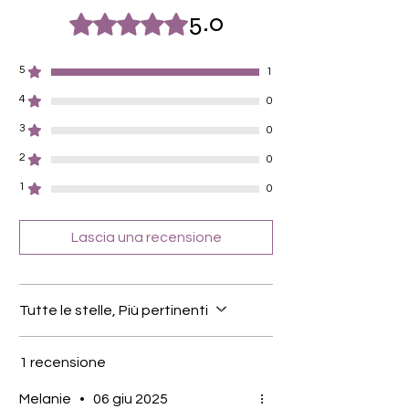
Gold
5.0
Valutazione 5 stelle su 5.
Silber
Schwarz
Roségold
5
1
4
0
3
0
2
0
1
0
Lascia una recensione
Tutte le stelle, Più pertinenti
1 recensione
Melanie
•
06 giu 2025