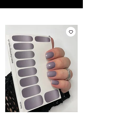
♥ Usando
IOSS
- Sem taxas de importação