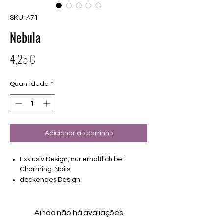
SKU: A71
Nebula
Preço
4,25 €
Quantidade
*
Adicionar ao carrinho
Exklusiv Design, nur erhältlich bei
Charming-Nails
deckendes Design
16 selbstklebende Nagelfolien
von unterschiedlicher Grösse (8.4mm –
16.5mm)
Ainda não há avaliações