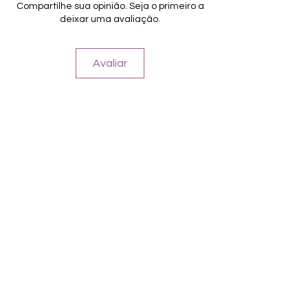
Für alle Nägel geeignet
Compartilhe sua opinião. Seja o primeiro a
Halten bis zu 14 Tage
deixar uma avaliação.
Farbe: Grau-Ombre
Avaliar