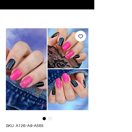
♥ Usando
IOSS
- Sem taxas de importação
SKU: A126-A9-A585