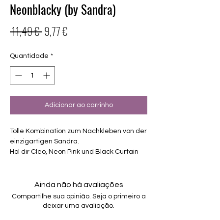
Neonblacky (by Sandra)
Preço
Preço
 11,49 € 
9,77 €
normal
promocional
Quantidade
*
Adicionar ao carrinho
Tolle Kombination zum Nachkleben von der
einzigartigen Sandra.
Hol dir Cleo, Neon Pink und Black Curtain
zusammen zum vergünstigten Preis.
Exklusiv Design, nur erhältlich bei
Charming-Nails
Ainda não há avaliações
selbstklebende Nagelfolien
Compartilhe sua opinião. Seja o primeiro a
von unterschiedlicher Grösse
deixar uma avaliação.
Für alle Nägel geeignet