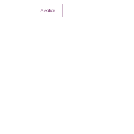
Halten bis zu 14 Tage
Farbe: Pink Neon, Schwarz, Silber
Avaliar