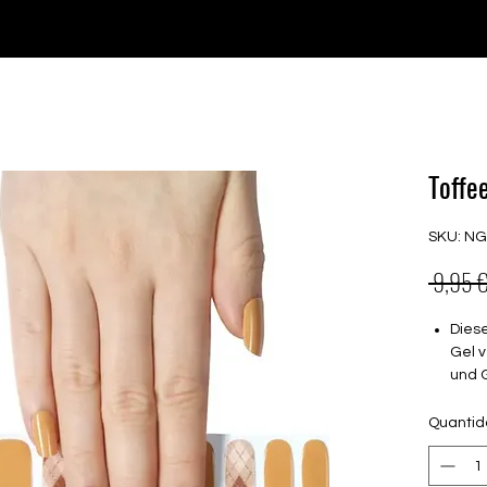
♥ Usando
IOSS
- Sem taxas de importação
Comprar
Comprar
Comprar
Comprar
Toffe
SKU: N
 9,95 €
Dies
Gel v
und 
Deck
Quanti
Halt
brau