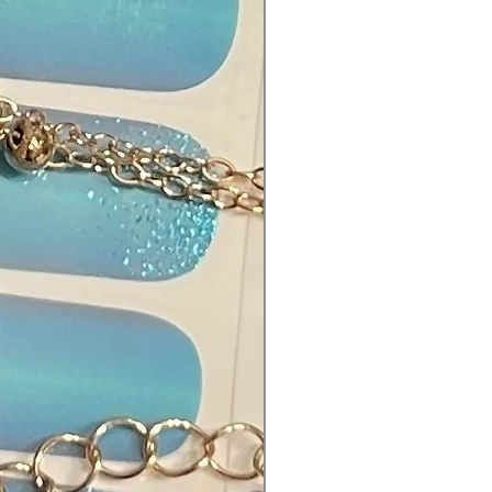
tylphenoxy, Epoxy Resin,
ethylene Terephthalate, Fragrance.