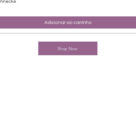
chnecke
Adicionar ao carrinho
Shop Now
Kontakt
Charming-Nails
Thomas Stanelle
Im Seefeld 17
D-63667 Nidda