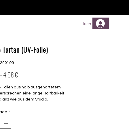
Comprar
Comprar
Mehr
Anmelden
e Tartan (UV-Folie)
G200199
Preço
Preço
 
4,98 €
normal
promocional
e Folien aus halb ausgehärtetem
ersprechen eine lange Haltbarkeit
Glanz wie aus dem Studio.
endes Design
dade
*
barkeit 3-4 Wochen ohne Macken
chen keinen Unter- oder Überlack