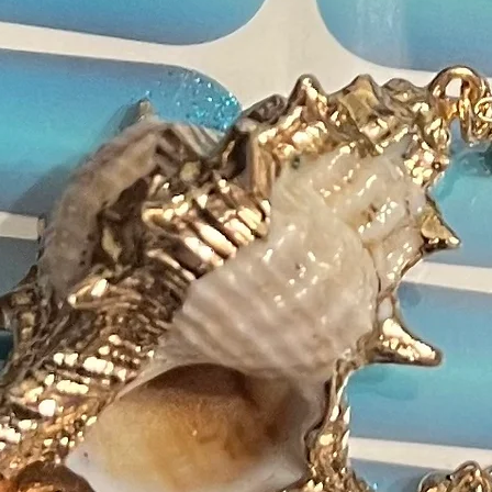
Isobu
Poly