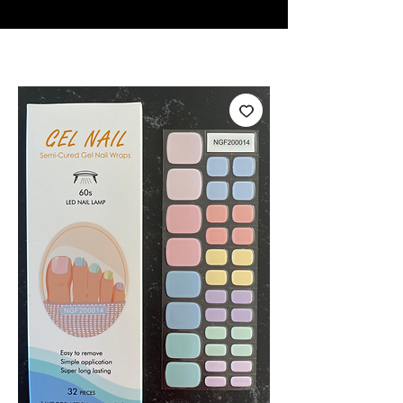
♥ Utilizzo di
IOSS
- Nessuna spesa di importazione