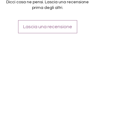
müssen unter der Lampe ausgehärtet
Dicci cosa ne pensi. Lascia una recensione
werden
prima degli altri.
verwendbar für Füsse
32 Folien von unterschiedlicher Grösse
Entfernung mittels Stäbchenmethode
Lascia una recensione
(mit in Öl oder Nagellackentferner
getunktes Hufstäbchen darunter und
immer wieder hin und her fahren)
Farbe: Pastel
Inhaltsstoffe:
Polyacrylic Acid, Acrylates Copolymer,
Glycerine Propoxylate Triacrylate,
Isopropylthioxanthone.
Teilweise enthalten:
D&C Red No. 6 Barium Lake, D&C Red
No. 7 Calcium Lake, FD&C Yellow No. 5
Aluminium Lake, D&C Yellow No. 10,
FD&C Blue No. 1, Black Iron Oxide,
Titanium Dioxide, Aluminium Powder,
Bismuth Oxychloride, Mica,