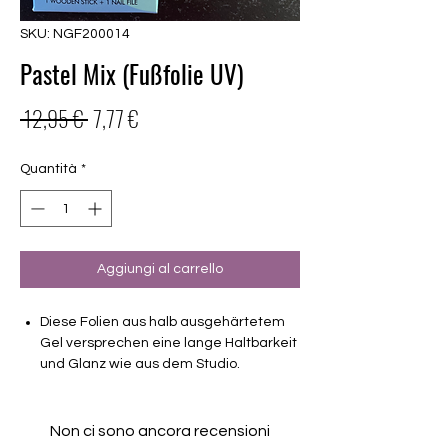
SKU: NGF200014
Pastel Mix (Fußfolie UV)
Prezzo
Prezzo
 12,95 € 
7,77 €
regolare
scontato
Quantità
*
Aggiungi al carrello
Diese Folien aus halb ausgehärtetem
Gel versprechen eine lange Haltbarkeit
und Glanz wie aus dem Studio.
Haltbarkeit 3-4 Wochen ohne Macken
brauchen keinen Unter- oder Überlack
Non ci sono ancora recensioni