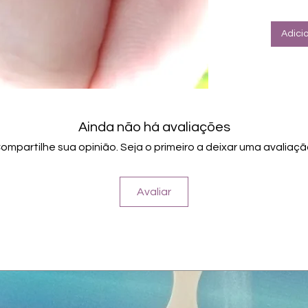
Für a
Halte
Farbe: W
Adici
Tragefo
Ainda não há avaliações
ompartilhe sua opinião. Seja o primeiro a deixar uma avaliaçã
Avaliar