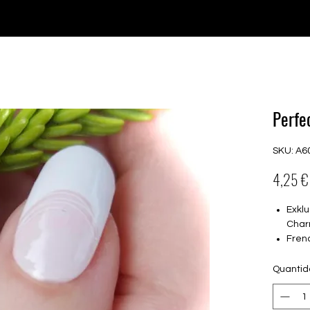
♥ Usando
IOSS
- Sem taxas de importação
Comprar
Comprar
Comprar
Comprar
Perfe
SKU: A6
4,25 €
Exklu
Char
Fren
tran
16 s
Quanti
von 
16.5