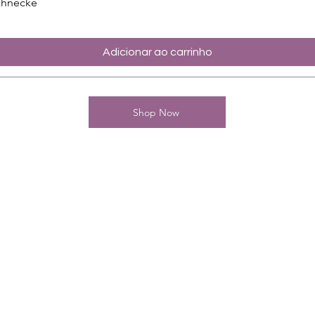
chnecke
Adicionar ao carrinho
Shop Now
Kontakt
Charming-Nails
Thomas Stanelle
Im Seefeld 17
D-63667 Nidda