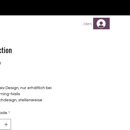
Comprar
Comprar
Mehr
Anmelden
ction
0
Preço
siv Design, nur erhältlich bei
ming-Nails
chdesign, stellenweise
sparent
elbstklebende Nagelfolien
dade
*
unterschiedlicher Grösse (8.4mm –
mm)