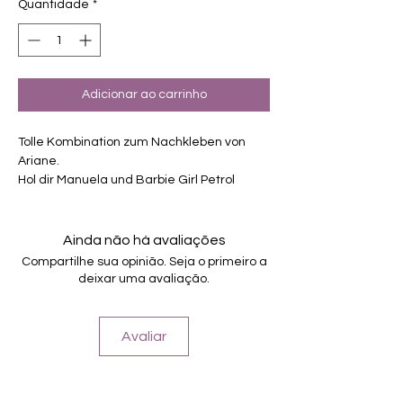
Quantidade
*
Adicionar ao carrinho
Tolle Kombination zum Nachkleben von
Ariane.
Hol dir Manuela und Barbie Girl Petrol
zusammen zum vergünstigten Preis.
Exklusiv Design, nur erhältlich bei
Charming-Nails
Ainda não há avaliações
selbstklebende Nagelfolien
Compartilhe sua opinião. Seja o primeiro a
von unterschiedlicher Grösse
deixar uma avaliação.
Für alle Nägel geeignet
Halten bis zu 14 Tage
Avaliar