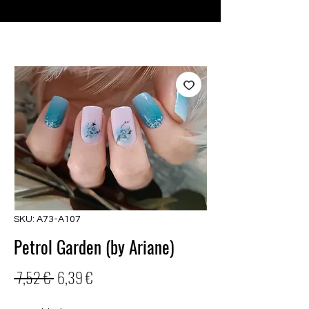
♥ Usando
IOSS
- Sem taxas de importação
SKU: A73-A107
Petrol Garden (by Ariane)
Preço
Preço
 7,52 € 
6,39 €
normal
promocional