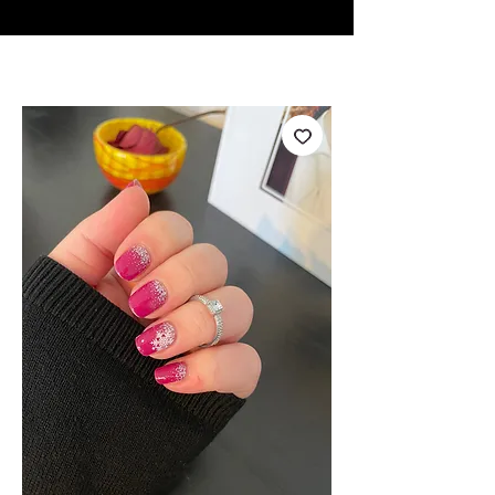
♥ Usando
IOSS
- Sem taxas de importação