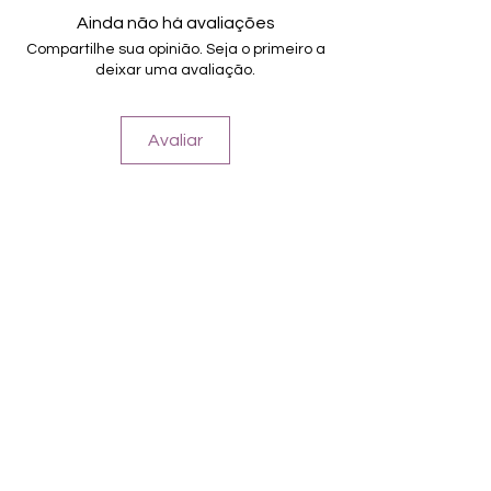
von unterschiedlicher Grösse (8.4mm –
Ainda não há avaliações
16.5mm)
Compartilhe sua opinião. Seja o primeiro a
Für alle Nägel geeignet
deixar uma avaliação.
Halten bis zu 14 Tage
Farbe: Aubergine, Fuchsia, Silberglitter
Avaliar