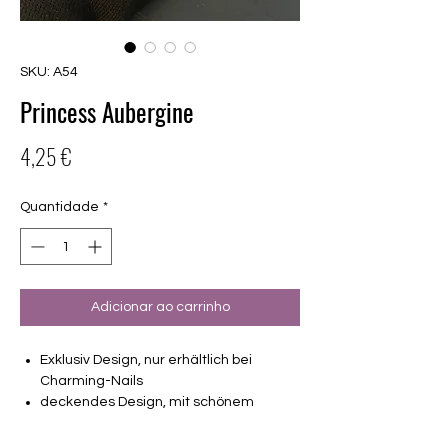
SKU: A54
Princess Aubergine
Preço
4,25 €
Quantidade
*
Adicionar ao carrinho
Exklusiv Design, nur erhältlich bei
Charming-Nails
deckendes Design, mit schönem
Fuchsiaton
16 selbstklebende Nagelfolien