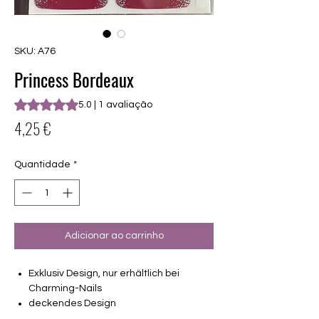
SKU: A76
Princess Bordeaux
A classificação é 5.0 de 5 estrelas com base em 1 avaliação
5.0 | 1 avaliação
Preço
4,25 €
Quantidade
*
Adicionar ao carrinho
Exklusiv Design, nur erhältlich bei
Charming-Nails
deckendes Design
16 selbstklebende Nagelfolien