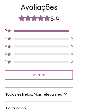
Avaliações
von unterschiedlicher Grösse (8.4mm –
16.5mm)
Für alle Nägel geeignet
5.0
Rated 5 out of 5 stars.
Halten bis zu 14 Tage
Farbe: Rot, Glitter
5
1
4
0
3
0
2
0
1
0
Avaliar
Todas estrelas, Mais relevantes
1 avaliação