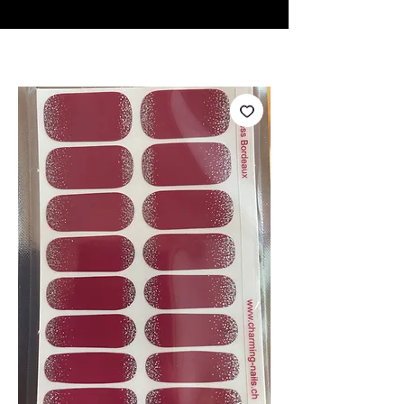
♥ Usando
IOSS
- Sem taxas de importação