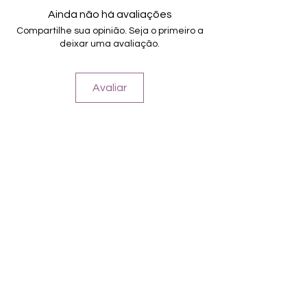
16.5mm)
Ainda não há avaliações
nur auf einem Träger, keine einzelnen
Compartilhe sua opinião. Seja o primeiro a
Schutzfolien mehr
deixar uma avaliação.
verbesserte Qualität
Für alle Nägel geeignet
Halten bis zu 14 Tage
Avaliar
Farbe: Natur, Weiß, Ombre, Glitter
Tragefoto zeigt Kombination mit
Principal Black