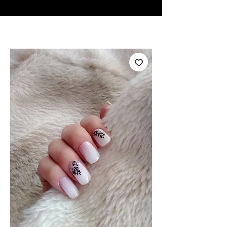
♥ Usando
IOSS
- Sem taxas de importação