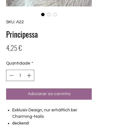
SKU: A22
Principessa
Preço
4,25 €
Quantidade
*
Adicionar ao carrinho
Exklusiv Design, nur erhältlich bei
Charming-Nails
deckend
16 selbstklebende Nagelfolien
von unterschiedlicher Grösse (8.4mm –