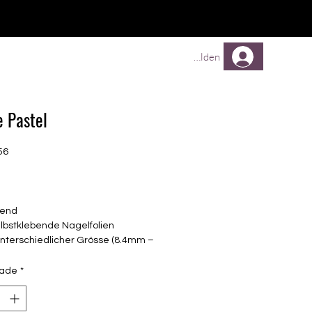
Comprar
Comprar
Mehr
Anmelden
e Pastel
56
Preço
end
elbstklebende Nagelfolien
unterschiedlicher Grösse (8.4mm –
mm)
lle Nägel geeignet
dade
*
n bis zu 14 Tage
: Flieder, Lila