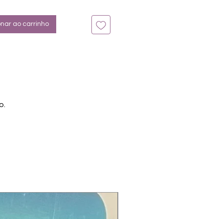
onar ao carrinho
o.