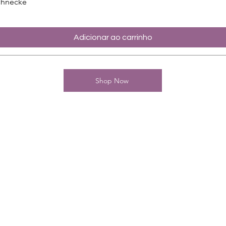
chnecke
Adicionar ao carrinho
Shop Now
Kontakt
Charming-Nails
Thomas Stanelle
Im Seefeld 17
D-63667 Nidda