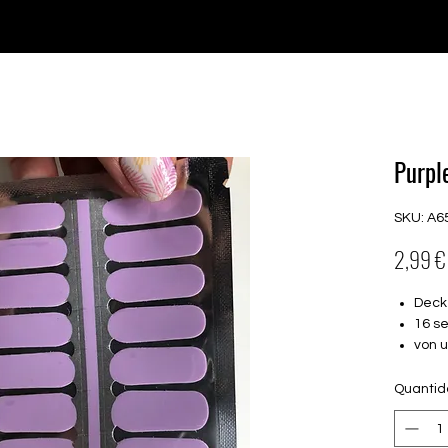
♥ Usando
IOSS
- Sem taxas de importação
Comprar
Comprar
Comprar
Comprar
Purpl
SKU: A6
2,99 €
Deck
16 s
von 
16.5
Für a
Quanti
Halte
Farbe