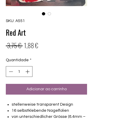
SKU: A551
Red Art
Preço
Preço
 3,75 € 
1,88 €
normal
promocional
Quantidade
*
Adicionar ao carrinho
stellenweise transparent Design
16 selbstklebende Nagelfolien
von unterschiedlicher Grösse (8.4mm –
16.5mm)
Für alle Nägel geeignet