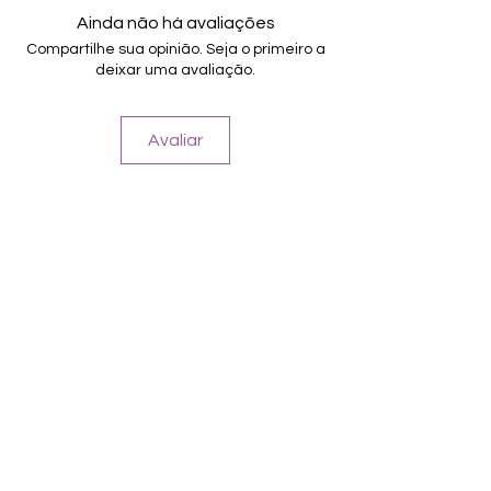
Halten bis zu 14 Tage
Ainda não há avaliações
Farbe: Rot, Aubergine, Gold
Compartilhe sua opinião. Seja o primeiro a
deixar uma avaliação.
Avaliar