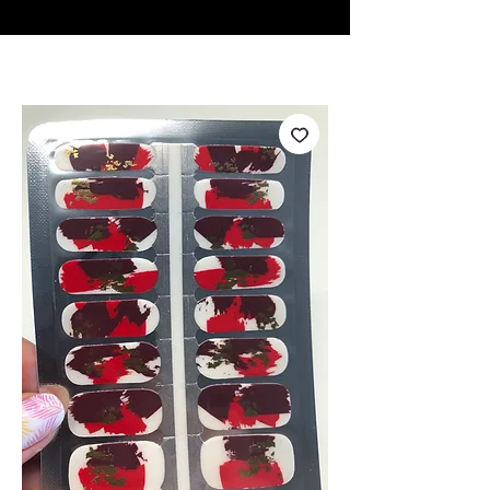
♥ Usando
IOSS
- Sem taxas de importação