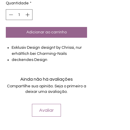
Quantidade
*
Adicionar ao carrinho
Exklusiv Design designt by Chrissi, nur
erhältlich bei Charming-Nails
deckendes Design
16 selbstklebende Nagelfolien
von unterschiedlicher Grösse (8.4mm –
16.5mm)
Ainda não há avaliações
Für alle Nägel geeignet
Compartilhe sua opinião. Seja o primeiro a
Halten bis zu 14 Tage
deixar uma avaliação.
Avaliar