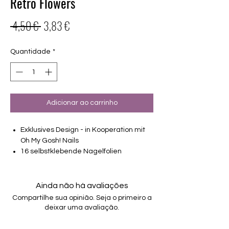
Retro Flowers
Preço
Preço
 4,50 € 
3,83 €
normal
promocional
Quantidade
*
Adicionar ao carrinho
Exklusives Design - in Kooperation mit
Oh My Gosh! Nails
16 selbstklebende Nagelfolien
von unterschiedlicher Grösse (8.4mm –
16.5mm)
Für alle Nägel geeignet
Ainda não há avaliações
Halten bis zu 14 Tage
Compartilhe sua opinião. Seja o primeiro a
Farbe: Bunt
deixar uma avaliação.