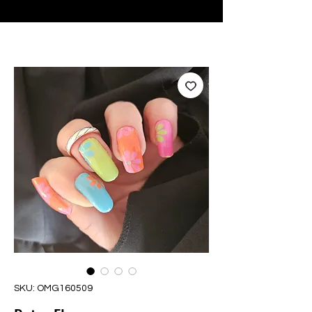
♥ Usando
IOSS
- Sem taxas de importação
SKU: OMG160509