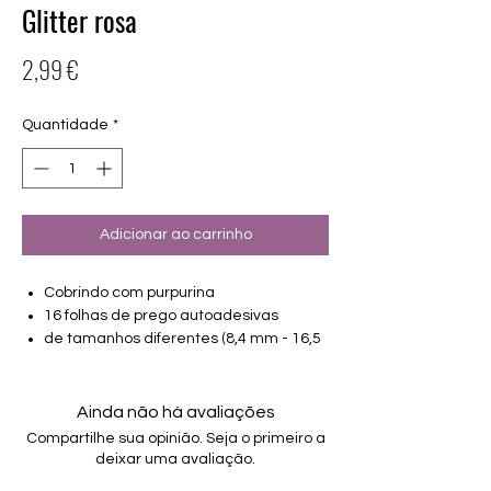
Glitter rosa
Preço
2,99 €
Quantidade
*
Adicionar ao carrinho
Cobrindo com purpurina
16 folhas de prego autoadesivas
de tamanhos diferentes (8,4 mm - 16,5
mm)
Adequado para todas as unhas
Aguenta até 14 dias
Ainda não há avaliações
Compartilhe sua opinião. Seja o primeiro a
deixar uma avaliação.