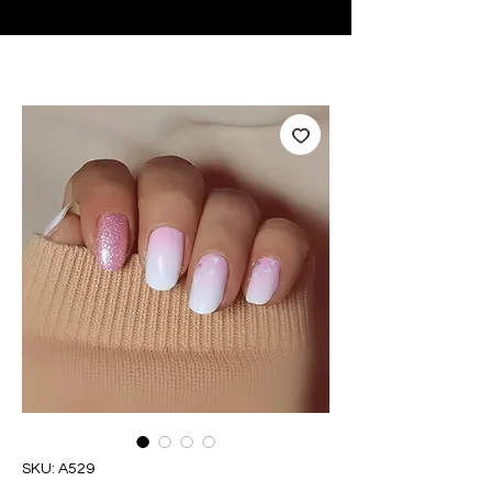
♥ Usando
IOSS
- Sem taxas de importação
SKU: A529